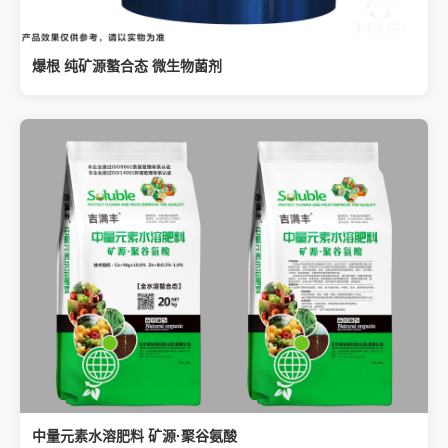
爆根 纯矿源螯合态 微生物菌剂
中量元素水溶肥料 矿源·聚谷氨酸