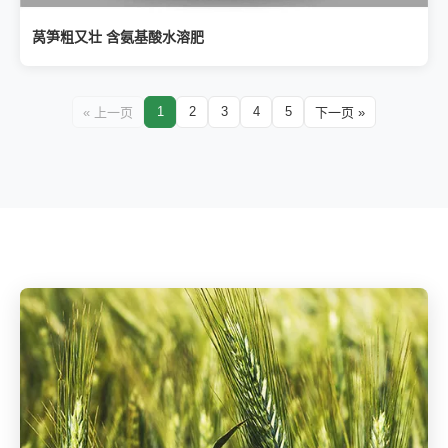
莴笋粗又壮 含氨基酸水溶肥
1
2
3
4
5
« 上一页
下一页 »