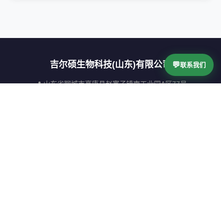
吉尔硕生物科技(山东)有限公司
💬
联系我们
📍 山东省聊城市高唐县赵寨子镇南工业园A区77号
📞 4009617567
扫码咨询
Copyright © 2024 吉尔硕生物科技(山东)有限公司 All Rights Reserved
鲁ICP备2022027542号-1
鲁公网安备37152602000950号