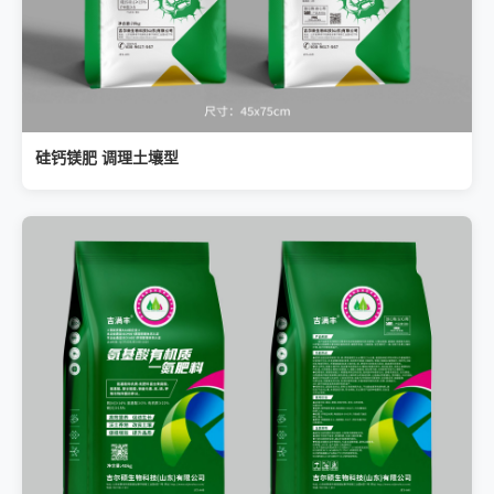
硅钙镁肥 调理土壤型