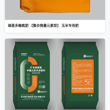
碳基多酶氮肥 【螯合微量元素型】 玉米专用肥