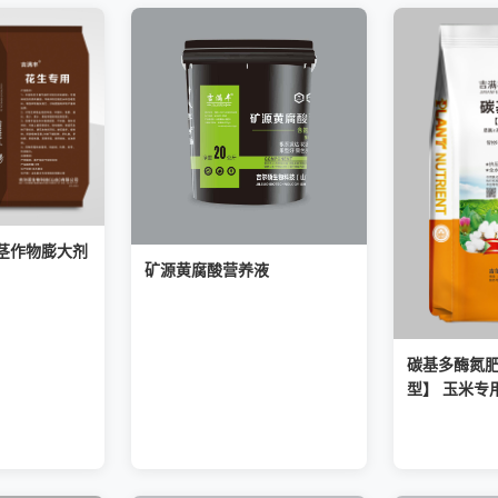
茎作物膨大剂
矿源黄腐酸营养液
碳基多酶氮肥
型】 玉米专