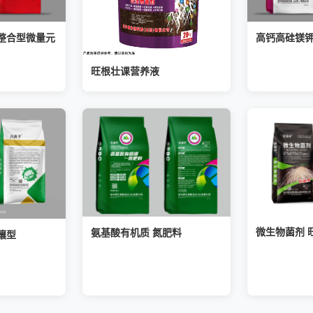
整合型微量元
高钙高硅镁
旺根壮课营养液
微生物菌剂 
氨基酸有机质 氮肥料
壤型