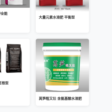
钾全能
大量元素水溶肥 平衡型
旺根型
莴笋粗又壮 含氨基酸水溶肥