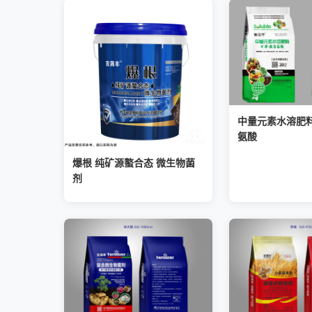
中量元素水溶肥料
氨酸
爆根 纯矿源螯合态 微生物菌
剂