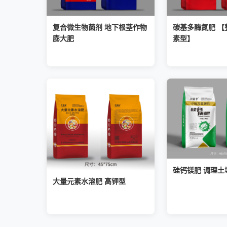
复合微生物菌剂 地下根茎作物
碳基多酶氮肥 【
膨大肥
素型】
硅钙镁肥 调理土
大量元素水溶肥 高钾型