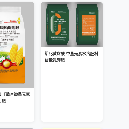
矿化黄腐酸 中量元素水溶肥料
智能氮钾肥
 【螯合微量元素
用肥